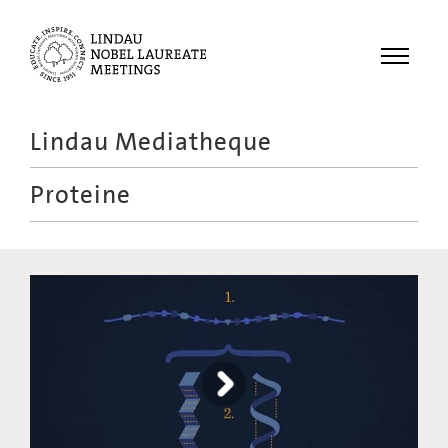
Menu
Lindau Mediatheque
Laureates
Proteine
Meetings
Recordings
Topics
Educational