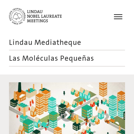
Menu
Lindau Mediatheque
Laureates
Las Moléculas Pequeñas
Meetings
Recordings
Topics
Educational