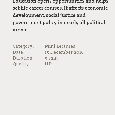
Education opens opportunities and helps
set life career courses. It affects economic
development, social justice and
government policy in nearly all political
arenas.
Category:
Mini Lectures
Date:
15 December 2016
Duration:
9 min
Quality:
HD