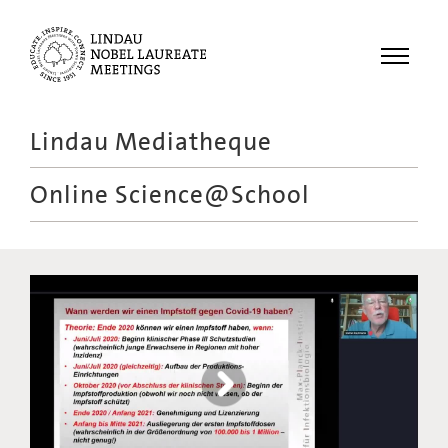
Menu
Lindau Mediatheque
Laureates
Online Science@School
Meetings
Recordings
Topics
Educational