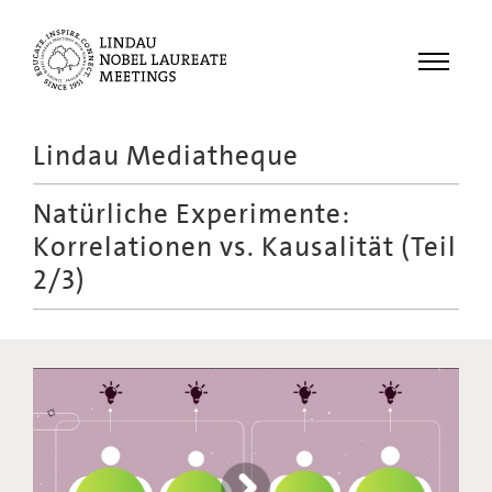
Menu
Lindau Mediatheque
Laureates
Natürliche Experimente:
Meetings
Korrelationen vs. Kausalität (Teil
Recordings
2/3)
Topics
Educational