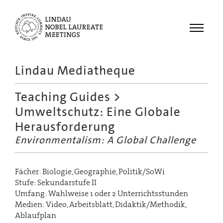
Menu
Lindau Mediatheque
Laureates
Teaching Guides
>
Meetings
Umweltschutz: Eine Globale
Recordings
Herausforderung
Topics
Environmentalism: A Global Challenge
Educational
Fächer: Biologie, Geographie, Politik/SoWi
Stufe: Sekundarstufe II
Umfang: Wahlweise 1 oder 2 Unterrichtsstunden
Medien: Video, Arbeitsblatt, Didaktik/Methodik,
Ablaufplan