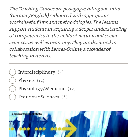
The Teaching Guides are pedagogic, bilingual units
(German/English) enhanced with appropriate
worksheets, films and methodologies. The lessons
support students in acquiring a deeper understanding
of competencies in the fields of natural and social
sciences as well as economy. They are designed in
collaboration with Lehrer-Online, a provider of
teaching materials.
Interdisciplinary
(4)
Physics
(11)
Physiology/Medicine
(12)
Economic Sciences
(6)